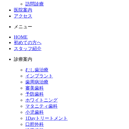
訪問診療
医院案内
アクセス
メニュー
HOME
初めての⽅へ
スタッフ紹介
診療案内
むし歯治療
インプラント
歯周病治療
審美歯科
予防歯科
ホワイトニング
マタニティ歯科
小児歯科
1Dayトリートメント
口腔外科