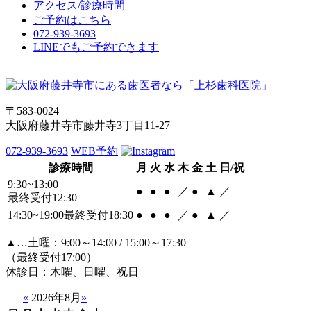
アクセス/診療時間
ご予約はこちら
072-939-3693
LINEでもご予約できます
〒583-0024
大阪府藤井寺市藤井寺3丁目11-27
072-939-3693
WEB予約
診療時間
月
火
水
木
金
土
日/祝
9:30~13:00
●
●
●
／
●
▲
／
最終受付12:30
14:30~19:00
最終受付18:30
●
●
●
／
●
▲
／
▲…土曜：9:00～14:00 / 15:00～17:30
（最終受付17:00）
休診日：木曜、日曜、祝日
«
2026年8月
»