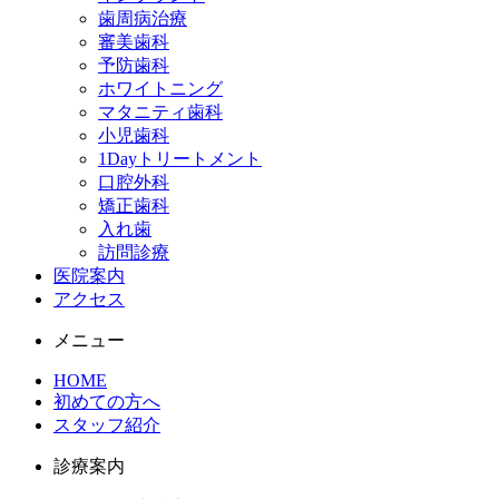
歯周病治療
審美歯科
予防歯科
ホワイトニング
マタニティ歯科
小児歯科
1Dayトリートメント
口腔外科
矯正歯科
入れ歯
訪問診療
医院案内
アクセス
メニュー
HOME
初めての⽅へ
スタッフ紹介
診療案内