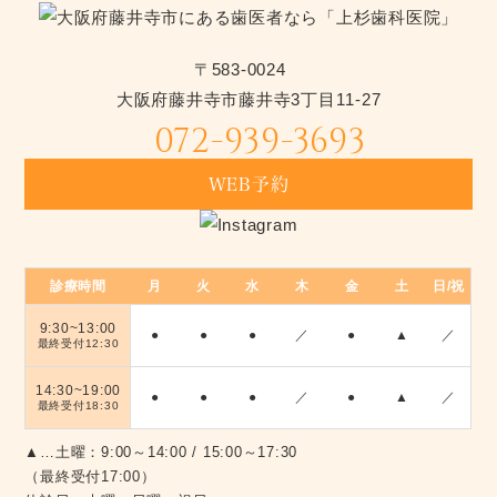
〒583-0024
大阪府藤井寺市藤井寺3丁目11-27
072-939-3693
WEB予約
初めての方へ
診療時間
月
火
水
木
金
土
日/祝
アクセス/診療時間
9:30~13:00
●
●
●
／
●
▲
／
最終受付12:30
ご予約はこちら
14:30~19:00
●
●
●
／
●
▲
／
最終受付18:30
072-939-3693
▲…土曜：9:00～14:00 / 15:00～17:30
LINEでもご予約で
（最終受付17:00）