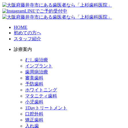
LINEでご予約受付中
HOME
初めての⽅へ
スタッフ紹介
診療案内
むし歯治療
インプラント
歯周病治療
審美歯科
予防歯科
ホワイトニング
マタニティ歯科
小児歯科
1Dayトリートメント
口腔外科
矯正歯科
入れ歯